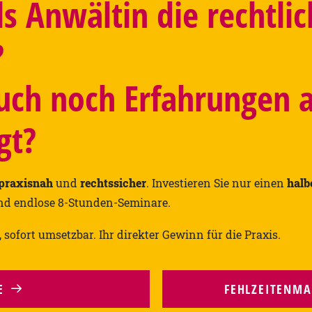
ls Anwältin die rechtli
?
uch noch Erfahrungen a
gt?
praxisnah
und
rechtssicher
. Investieren Sie nur einen
halb
d endlose 8-Stunden-Seminare.
ofort umsetzbar. Ihr direkter Gewinn für die Praxis.
E
FEHLZEITEN­M