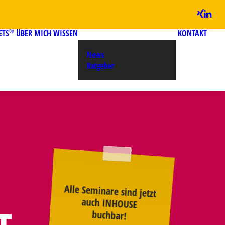
®
ETS
ÜBER MICH
WISSEN
KONTAKT
News
Ratgeber
Alle Seminare sind jetzt
auch INHOUSE
buchbar!