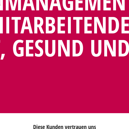
N­MANAGE­MEN
TAR­BEITEND
, GESUND UN
Diese Kunden vertrauen uns