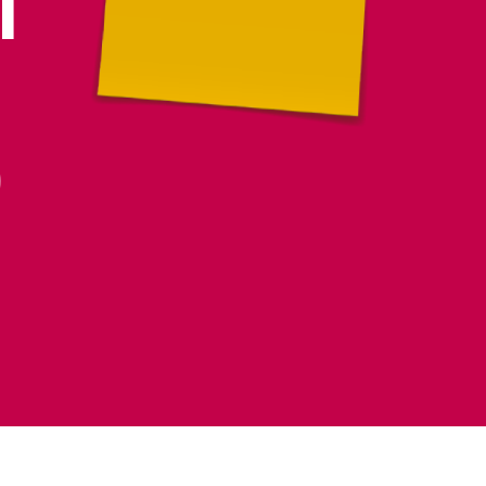
T
E
D