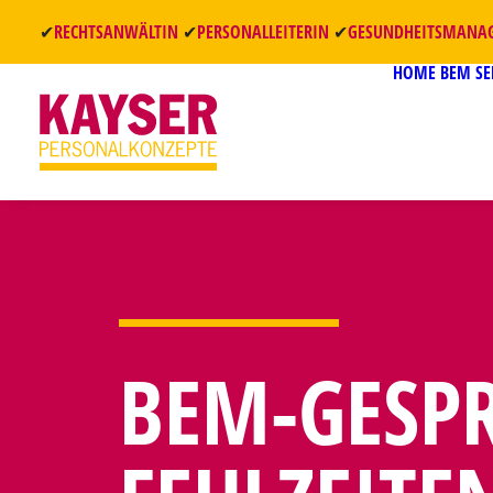
✔
RECHTSANWÄLTIN
✔
PERSONALLEITERIN
✔
GESUNDHEITSMANA
HOME
BEM S
BEM-GESP