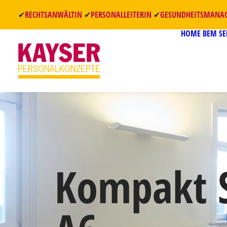
✔
RECHTSANWÄLTIN
✔
PERSONALLEITERIN
✔
GESUNDHEITSMANA
HOME
BEM S
Kompakt S