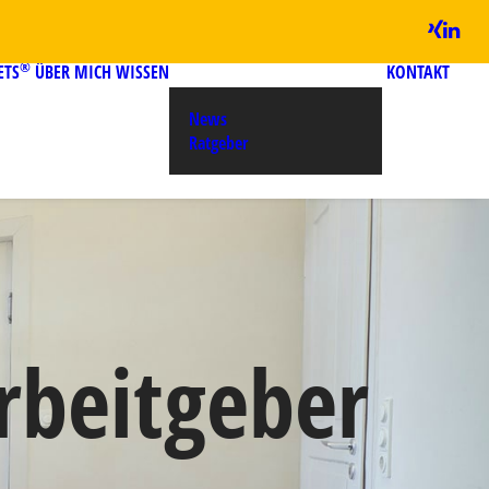
®
ETS
ÜBER MICH
WISSEN
KONTAKT
News
Ratgeber
rbeitgeber