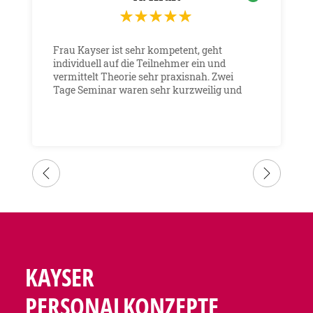
Frau Kayser ist sehr kompetent, geht
individuell auf die Teilnehmer ein und
vermittelt Theorie sehr praxisnah. Zwei
Tage Seminar waren sehr kurzweilig und
ich konnte viel für meine tägliche Arbeit
daraus mitnehmen. Würde jederzeit wieder
bei Frau Kayser ein Seminar machen.
KAYSER
PERSONALKONZEPTE