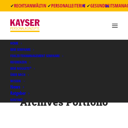
✔
RECHTSANWÄLTIN
✔
PERSONALLEITERIN
✔
GESUNDHEITSMANA
HOME
BEM SEMINARE
FEHLZEITENMANAGEMENT SEMINARE
REFERENZEN
®
BEM NUGGETS
ÜBER MICH
WISSEN
News
Ratgeber
Archives Portfolio
KONTAKT