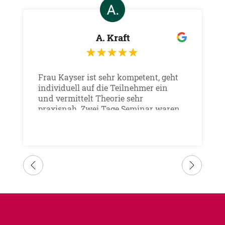
A. Kraft
Frau Kayser ist sehr kompetent, geht
individuell auf die Teilnehmer ein
und vermittelt Theorie sehr
praxisnah. Zwei Tage Seminar waren
sehr kurzweilig und ich konnte viel
für meine tägliche Arbeit daraus
mitnehmen. Würde jederzeit wieder
bei Frau Kayser ein Seminar machen.